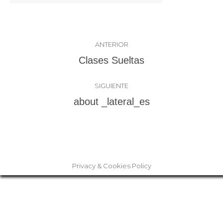
Navegación
ANTERIOR
entre
Álbum
Clases Sueltas
anterior:
álbumes
SIGUIENTE
Álbum
about _lateral_es
siguiente:
Privacy & Cookies Policy