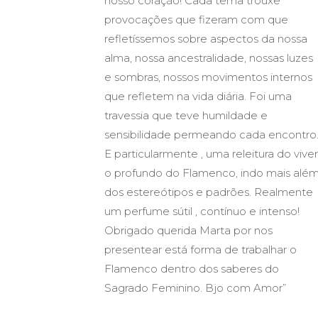
nosso coração! Cada tema trouxe
provocações que fizeram com que
refletíssemos sobre aspectos da nossa
alma, nossa ancestralidade, nossas luzes
e sombras, nossos movimentos internos
que refletem na vida diária. Foi uma
travessia que teve humildade e
sensibilidade permeando cada encontro
E particularmente , uma releitura do viver
o profundo do Flamenco, indo mais alé
dos estereótipos e padrões. Realmente
um perfume sútil , contínuo e intenso!
Obrigado querida Marta por nos
presentear está forma de trabalhar o
Flamenco dentro dos saberes do
Sagrado Feminino. Bjo com Amor”