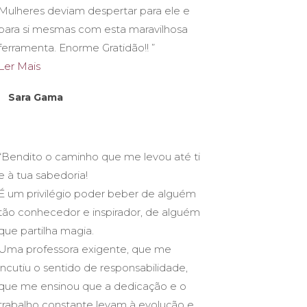
Mulheres deviam despertar para ele e
para si mesmas com esta maravilhosa
ferramenta. Enorme Gratidão!! ”
Ler Mais
Sara Gama
“Bendito o caminho que me levou até ti
e à tua sabedoria!
É um privilégio poder beber de alguém
tão conhecedor e inspirador, de alguém
que partilha magia.
Uma professora exigente, que me
incutiu o sentido de responsabilidade,
que me ensinou que a dedicação e o
trabalho constante levam à evolução e