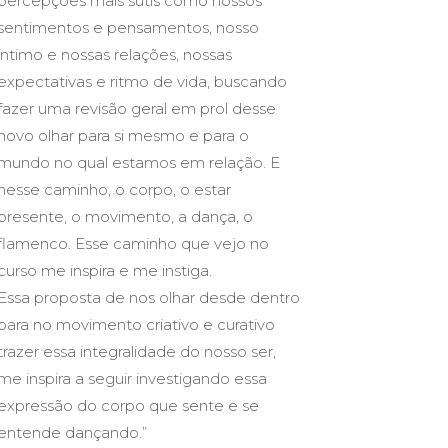
percepções mais sutis como nossos
sentimentos e pensamentos, nosso
íntimo e nossas relações, nossas
expectativas e ritmo de vida, buscando
fazer uma revisão geral em prol desse
novo olhar para si mesmo e para o
mundo no qual estamos em relação. E
nesse caminho, o corpo, o estar
presente, o movimento, a dança, o
flamenco. Esse caminho que vejo no
curso me inspira e me instiga.
Essa proposta de nos olhar desde dentro
para no movimento criativo e curativo
trazer essa integralidade do nosso ser,
me inspira a seguir investigando essa
expressão do corpo que sente e se
entende dançando.”