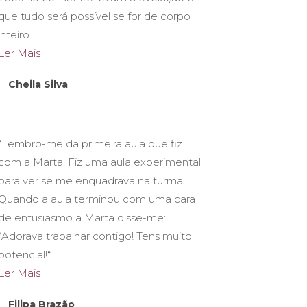
que tudo será possível se for de corpo
inteiro.
Ler Mais
Cheila Silva
“Lembro-me da primeira aula que fiz
com a Marta. Fiz uma aula experimental
para ver se me enquadrava na turma.
Quando a aula terminou com uma cara
de entusiasmo a Marta disse-me:
“Adorava trabalhar contigo! Tens muito
potencial!“
Ler Mais
Filipa Brazão