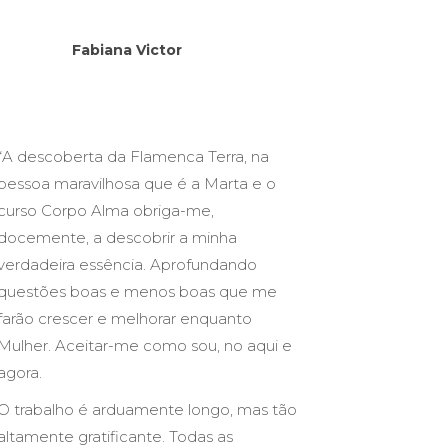
Fabiana Victor
“A descoberta da Flamenca Terra, na
pessoa maravilhosa que é a Marta e o
curso Corpo Alma obriga-me,
docemente, a descobrir a minha
verdadeira essência. Aprofundando
questões boas e menos boas que me
farão crescer e melhorar enquanto
Mulher. Aceitar-me como sou, no aqui e
agora.
O trabalho é arduamente longo, mas tão
altamente gratificante. Todas as