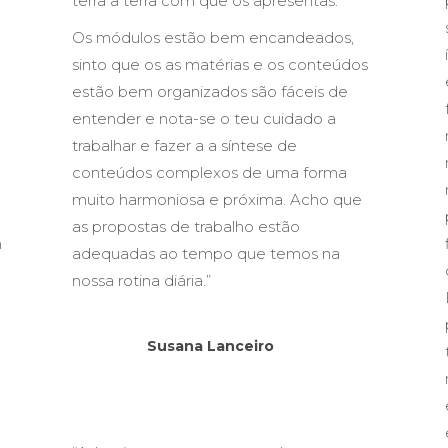
terra a terra com que os apresentas.
Os módulos estão bem encandeados,
sinto que os as matérias e os conteúdos
estão bem organizados são fáceis de
entender e nota-se o teu cuidado a
trabalhar e fazer a a síntese de
conteúdos complexos de uma forma
.
muito harmoniosa e próxima. Acho que
as propostas de trabalho estão
m
adequadas ao tempo que temos na
nossa rotina diária.”
Susana Lanceiro